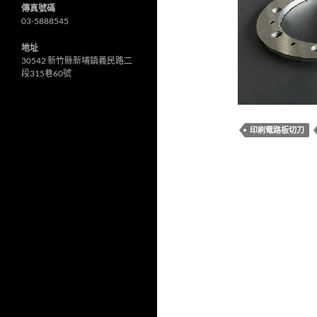
傳真號碼
03-5888545
地址
30542 新竹縣新埔鎮義民路二
段315巷60號
印刷電路板切刀