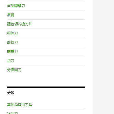
齒型開槽刀
展覽
麵包切片機刀片
粉碎刀
磨粉刀
開槽刀
切刀
分條圓刀
分類
其他領域用刀具
冰刮刀