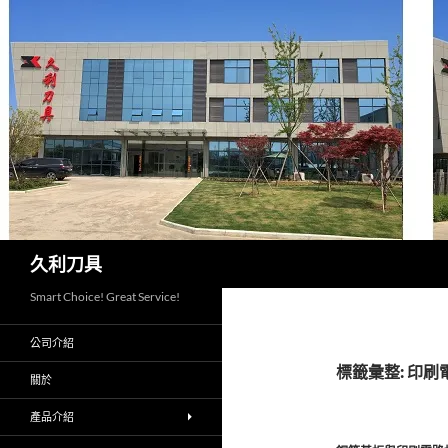
跳
至
主
要
內
容
搜
久利刀具
尋
Smart Choice! Great Service!
公司介紹
標籤彙整: 印
關於
產品介紹