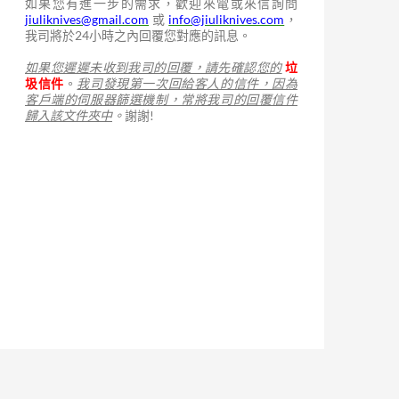
如果您有進一步的需求，歡迎來電或來信詢問
jiuliknives@gmail.com
或
info@jiuliknives.com
，
我司將於24小時之內回覆您對應的訊息。
如果您遲遲未收到我司的回覆，請先確認您的
垃
圾信件
。
我司發現第一次回給客人的信件，因為
客戶端的伺服器篩選機制，常將我司的回覆信件
歸入該文件夾中
。
謝謝!