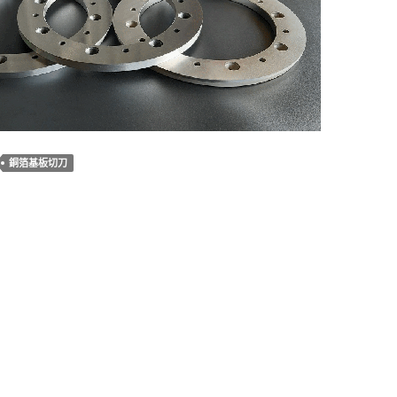
銅箔基板切刀