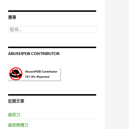
語
言
選
搜尋
擇
搜
尋
關
鍵
字:
ABUSEIPDB CONTRIBUTOR
近期文章
齒型刀
齒型開槽刀