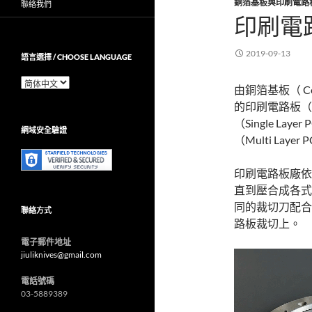
銅箔基板與印刷電路
聯絡我們
印刷電
2019-09-13
語言選擇 / CHOOSE LANGUAGE
語
由銅箔基板（ Cop
言
的印刷電路板（
選
擇
（Single Lay
網域安全驗證
/
（Multi Layer
Choose
Language
印刷電路板廠依
直到壓合成各式板
同的裁切刀配合
聯絡方式
路板裁切上。
電子郵件地址
jiuliknives@gmail.com
電話號碼
03-5889389