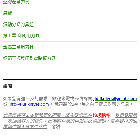
塑膠產業刀具
展覽
氣動分條刀具組
紙工業-印刷用刀具
金屬工業用刀具
銅箔基板與印刷電路板刀具
詢問
如果您有進一步的需求，歡迎來電或來信詢問
jiuliknives@gmail.com
或
info@jiuliknives.com
， 我司將於24小時之內回覆您對應的訊息。
如果您遲遲未收到我司的回覆，請先確認您的
垃圾信件
。
我司發現第
一次回給客人的信件，因為客戶端的伺服器篩選機制，常將我司的回
覆信件歸入該文件夾中
。
謝謝!