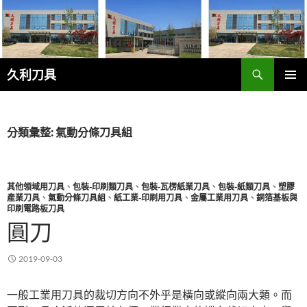
跳
至
主
要
搜
內
久利刀具
尋
容
主要選單
分類彙整: 氣動分條刀具組
其他領域用刀具
、
包裝-印刷類刀具
、
包裝-瓦楞紙業刀具
、
包裝-紙類刀具
、
塑膠
產業刀具
、
氣動分條刀具組
、
紙工業-印刷用刀具
、
金屬工業用刀具
、
銅箔基板與
印刷電路板刀具
圓刀
2019-09-03
一般工業用刀具的裁切方向不外乎是橫向或縱向兩大類。而