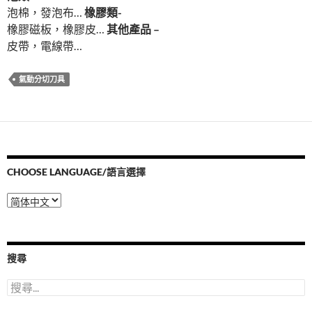
泡棉，發泡布…
橡膠類-
橡膠磁板，橡膠皮…
其他產品 –
皮帶，電線帶…
氣動分切刀具
CHOOSE LANGUAGE/語言選擇
Choose
Language/
語
言
選
搜尋
擇
搜
尋
關