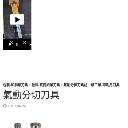
播
放
器
00:00
00:15
包裝-印刷類刀具
、
包裝-瓦楞紙業刀具
、
氣動分條刀具組
、
紙工業-印刷用刀具
氣動分切刀具
2019-04-26