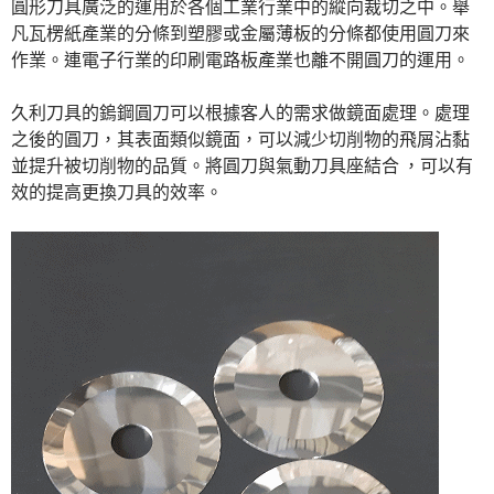
圓形刀具廣泛的運用於各個工業行業中的縱向裁切之中。舉
凡瓦楞紙產業的分條到塑膠或金屬薄板的分條都使用圓刀來
作業。連電子行業的印刷電路板產業也離不開圓刀的運用。
久利刀具的鎢鋼圓刀可以根據客人的需求做鏡面處理。處理
之後的圓刀，其表面類似鏡面，可以減少切削物的飛屑沾黏
並提升被切削物的品質。將圓刀與氣動刀具座結合 ，可以有
效的提高更換刀具的效率。