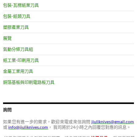
包裝-瓦楞紙業刀具
包裝-紙類刀具
塑膠產業刀具
展覽
氣動分條刀具組
紙工業-印刷用刀具
金屬工業用刀具
銅箔基板與印刷電路板刀具
詢問
如果您有進一步的需求，歡迎來電或來信詢問
jiuliknives@gmail.com
或
info@jiuliknives.com
， 我司將於24小時之內回覆您對應的訊息。