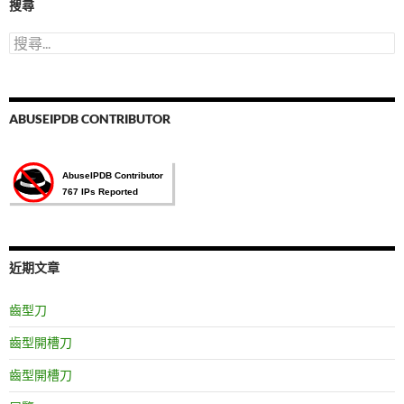
搜尋
擇
搜
尋
關
鍵
字:
ABUSEIPDB CONTRIBUTOR
近期文章
齒型刀
齒型開槽刀
齒型開槽刀