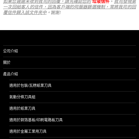
如果您遲遲未收到我司的回覆，請先確認您的
垃圾信件
。
我司發現第
一次回給客人的信件，因為客戶端的伺服器篩選機制，常將我司的回
覆信件歸入該文件夾中
。
謝謝!
公司介紹
關於
產品介紹
適用於包裝/瓦楞紙業刀具
氣動分條刀具組
適用於紙業刀具
適用於銅箔基板/印刷電路板刀具
適用於金屬工業用刀具