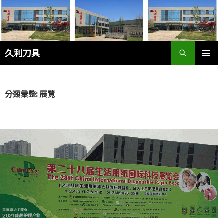
跳
至
主
要
搜
內
久利刀具
尋
容
主要選單
分類彙整: 展覽