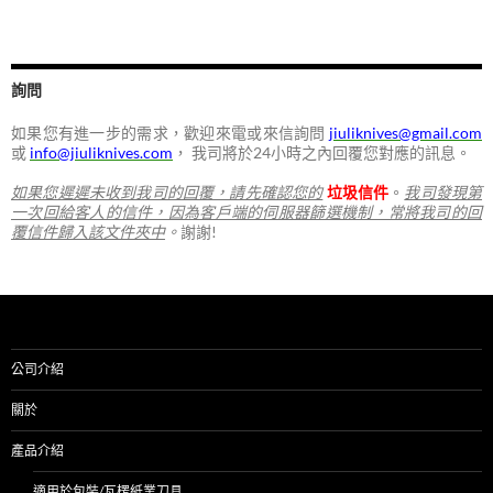
詢問
如果您有進一步的需求，歡迎來電或來信詢問
jiuliknives@gmail.com
或
info@jiuliknives.com
， 我司將於24小時之內回覆您對應的訊息。
如果您遲遲未收到我司的回覆，請先確認您的
垃圾信件
。
我司發現第
一次回給客人的信件，因為客戶端的伺服器篩選機制，常將我司的回
覆信件歸入該文件夾中
。
謝謝!
公司介紹
關於
產品介紹
適用於包裝/瓦楞紙業刀具