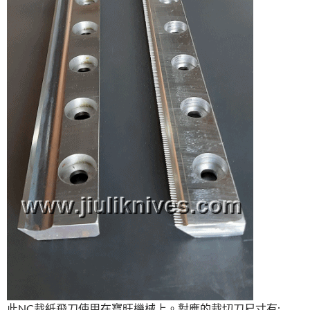
此NC裁紙飛刀使用在寶旺機械上。對應的裁切刀尺寸有: