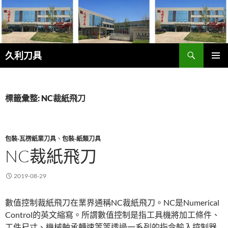
跳
至
主
要
搜
內
久利刀具
尋
容
主要選單
標籤彙整: NC裁紙飛刀
包裝-瓦楞紙業刀具
、
包裝-紙類刀具
NC裁紙飛刀
2019-08-29
數值控制裁紙飛刀在業界通稱NC裁紙飛刀。NC是Numerical
Control的英文縮寫。所謂數值控制是指工具機將加工條件、
工件尺寸、機械軸承轉速等等透過一系列的指令輸入控制器