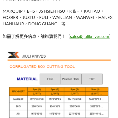
MARQUIP，BHS，JS HSIEH HSU，K＆H，KAI TAO，
FOSBER，JUSTU，FULI，WANLIAN，WANWEI，HANEX
LIANHAUR，DONG GUANG …等
如需了解更多信息，請聯繫我們！（
sales@jiuliknives.com
）