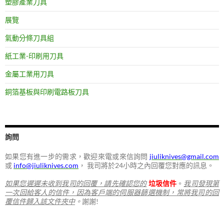
塑膠產業刀具
展覽
氣動分條刀具組
紙工業-印刷用刀具
金屬工業用刀具
銅箔基板與印刷電路板刀具
詢問
如果您有進一步的需求，歡迎來電或來信詢問
jiuliknives@gmail.com
或
info@jiuliknives.com
， 我司將於24小時之內回覆您對應的訊息。
如果您遲遲未收到我司的回覆，請先確認您的
垃圾信件
。
我司發現第
一次回給客人的信件，因為客戶端的伺服器篩選機制，常將我司的回
覆信件歸入該文件夾中
。
謝謝!