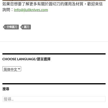
如果您想要了解更多有關於圓切刀的運用及材質，歡迎來信
詢問：
info@jiuliknives.com
分條圓刀
圓刀
CHOOSE LANGUAGE/語言選擇
Choose
Language/
語
言
選
搜尋
擇
搜
尋
關