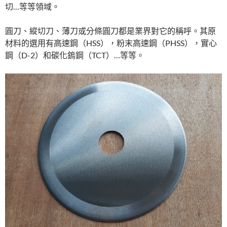
切…等等領域。
圓刀、縱切刀、薄刀或分條圓刀都是業界對它的稱呼。其原
材料的選用有高速鋼（HSS），粉末高速鋼（PHSS），實心
鋼（D-2）和碳化鎢鋼（TCT）…等等。