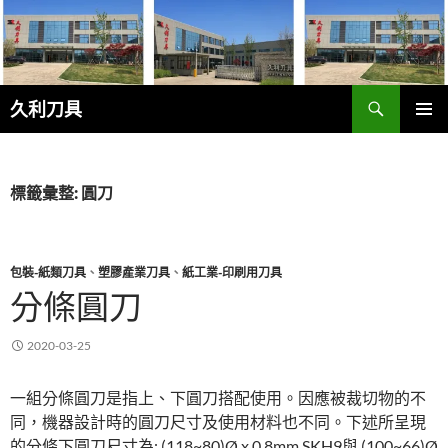
跳
至
主
要
搜
內
久利刀具
尋
容
主要選單
標籤彙整: 圓刀
包裝-紙類刀具
、
塑膠產業刀具
、
紙工業-印刷用刀具
分條圓刀
2020-03-25
一組分條圓刀是指上、下圓刀搭配使用。因應被裁切物的不
同，機器設計時的圓刀尺寸及使用材料也不同。下述所呈現
的分條下圓刀尺寸為: (118~80)Ø x 0.8mm SKH9與 (100~66)Ø