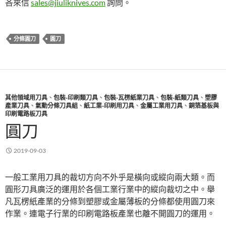
吝來信
sales@jiuliknives.com
詢問。
分條圓刀
圓刀
其他領域用刀具
、
包裝-印刷類刀具
、
包裝-瓦楞紙業刀具
、
包裝-紙類刀具
、
塑膠
產業刀具
、
氣動分條刀具組
、
紙工業-印刷用刀具
、
金屬工業用刀具
、
銅箔基板與
印刷電路板刀具
圓刀
2019-09-03
一般工業用刀具的裁切方向不外乎是橫向或縱向兩大類。而
圓形刀具廣泛的運用於各個工業行業中的縱向裁切之中。舉
凡瓦楞紙產業的分條到塑膠或金屬薄板的分條都使用圓刀來
作業。連電子行業的印刷電路板產業也離不開圓刀的運用。