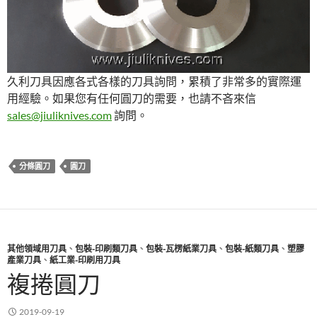
久利刀具因應各式各樣的刀具詢問，累積了非常多的實際運
用經驗。如果您有任何圓刀的需要，也請不吝來信
sales@jiuliknives.com
詢問。
分條圓刀
圓刀
其他領域用刀具
、
包裝-印刷類刀具
、
包裝-瓦楞紙業刀具
、
包裝-紙類刀具
、
塑膠
產業刀具
、
紙工業-印刷用刀具
複捲圓刀
2019-09-19