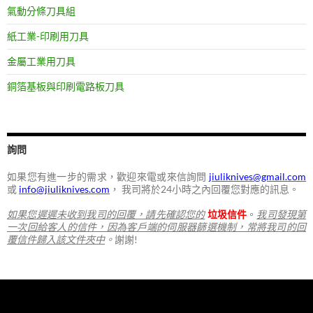
氣動分條刀具組
紙工業-印刷用刀具
金屬工業用刀具
銅箔基板與印刷電路板刀具
詢問
如果您有進一步的需求，歡迎來電或來信詢問
jiuliknives@gmail.com
或
info@jiuliknives.com
， 我司將於24小時之內回覆您對應的訊息。
如果您遲遲未收到我司的回覆，請先確認您的
垃圾信件
。
我司發現第
一次回給客人的信件，因為客戶端的伺服器篩選機制，常將我司的回
覆信件歸入該文件夾中
。
謝謝!