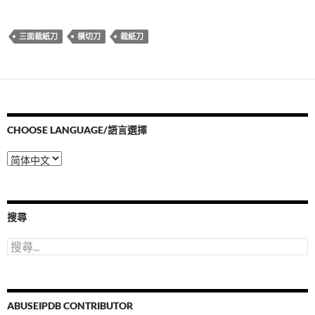
三面裁紙刀
橫切刀
裁紙刀
CHOOSE LANGUAGE/語言選擇
Choose
Language/
語
言
選
搜尋
擇
搜
尋
關
鍵
字:
ABUSEIPDB CONTRIBUTOR