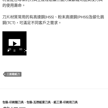
的使用壽命。
刀片材質常用的有高速鋼(HSS)、粉末高速鋼(PHSS)及碳化鎢
鋼(TCT)，可滿足不同客戶之需求。
視
訊
播
00:00
00:00
放
器
三面裁紙刀
包裝-印刷類刀具
、
包裝-瓦楞紙業刀具
、
紙工業-印刷用刀具