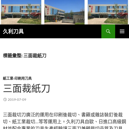
跳
至
主
要
搜
內
久利刀具
尋
容
主要選單
標籤彙整: 三面裁紙刀
紙工業-印刷用刀具
三面裁紙刀
2019-07-09
三面裁切刀廣泛的運用在印刷後裁切、書籍或雜誌裝釘後裁
切、紙工業裁切…等等運用上。久利刀具自歐、日進口高級鋼
材並配合專業的刀具生產經驗讓三面刀兼顧裁切品質及刀具