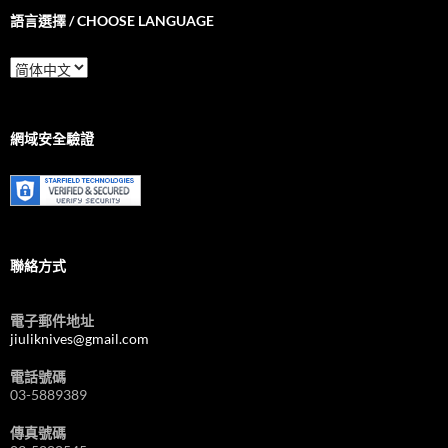
語言選擇 / CHOOSE LANGUAGE
語
言
選
擇
/
網域安全驗證
Choose
Language
聯絡方式
電子郵件地址
jiuliknives@gmail.com
電話號碼
03-5889389
傳真號碼