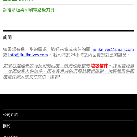
銅箔基板與印刷電路板刀具
詢問
如果您有進一步的需求，歡迎來電或來信詢問
jiuliknives@gmail.com
或
info@jiuliknives.com
， 我司將於24小時之內回覆您對應的訊息。
如果您遲遲未收到我司的回覆，請先確認您的
垃圾信件
。
我司發現第
一次回給客人的信件，因為客戶端的伺服器篩選機制，常將我司的回
覆信件歸入該文件夾中
。
謝謝!
公司介紹
關於