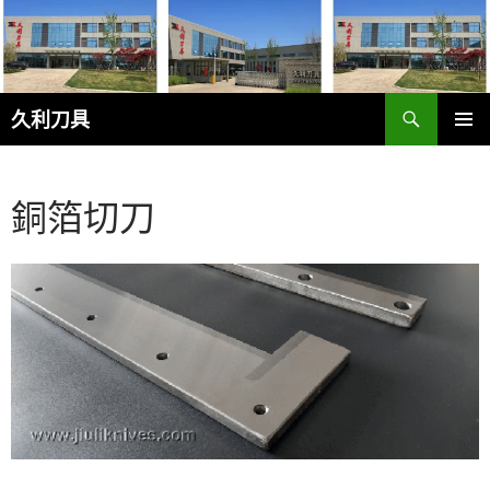
跳
至
主
要
搜
內
久利刀具
尋
容
主要選單
銅箔切刀