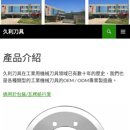
跳
至
主
要
搜
內
久利刀具
尋
容
主要選單
產品介紹
久利刀具在工業用機械刀具領域已有數十年的歷史，我們也
是各種類型的工業機械刀具的OEM / ODM專業製造廠。
適用於包裝/瓦楞紙行業