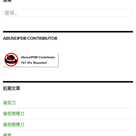
擇
搜
尋
關
鍵
字:
ABUSEIPDB CONTRIBUTOR
近期文章
齒型刀
齒型開槽刀
齒型開槽刀
展覽