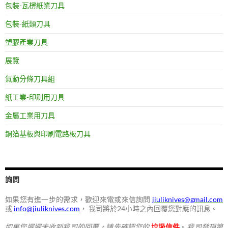
包裝-瓦楞紙業刀具
包裝-紙類刀具
塑膠產業刀具
展覽
氣動分條刀具組
紙工業-印刷用刀具
金屬工業用刀具
銅箔基板與印刷電路板刀具
詢問
如果您有進一步的需求，歡迎來電或來信詢問
jiuliknives@gmail.com
或
info@jiuliknives.com
， 我司將於24小時之內回覆您對應的訊息。
如果您遲遲未收到我司的回覆，請先確認您的
垃圾信件
。
我司發現第