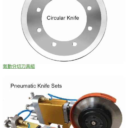
氣動分切刀具組