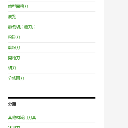
齒型開槽刀
展覽
麵包切片機刀片
粉碎刀
磨粉刀
開槽刀
切刀
分條圓刀
分類
其他領域用刀具
冰刮刀