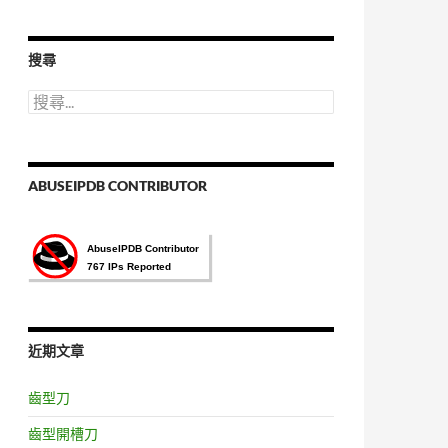
語
言
選
搜尋
擇
搜
尋
關
鍵
字:
ABUSEIPDB CONTRIBUTOR
近期文章
齒型刀
齒型開槽刀