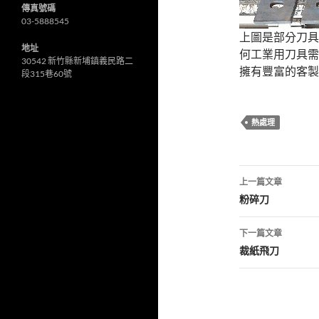
傳真號碼
03-5888545
上圖是部分刀具
地址
何工業用刀具
30542 新竹縣新埔鎮義民路二
擁有豐富的客製
段315巷60號
熱處理
文
上一篇文章
章
粉碎刀
導
下一篇文章
覽
裁紙飛刀