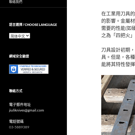
聯絡我們
在工業用刀具的
的影響。金屬材
語言選擇 / CHOOSE LANGUAGE
需要的性能(如
之為「四把火」
語
言
選
刀具設計初期，
擇
具。但是，各種
網域安全驗證
/
Choose
能將其特性發揮
Language
聯絡方式
電子郵件地址
jiuliknives@gmail.com
電話號碼
03-5889389