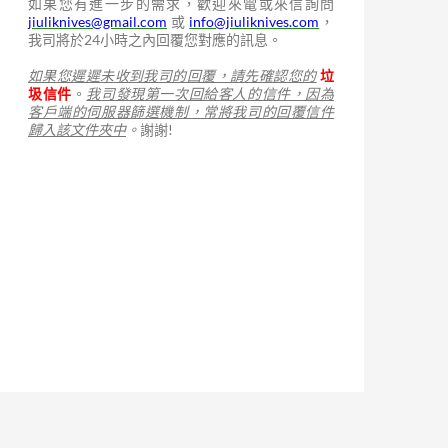
如果您有進一步的需求，歡迎來電或來信詢問
jiuliknives@gmail.com
或
info@jiuliknives.com
，
我司將於24小時之內回覆您對應的訊息。
如果您遲遲未收到我司的回覆，請先確認您的
垃
圾信件
。
我司發現第一次回給客人的信件，因為
客戶端的伺服器篩選機制，常將我司的回覆信件
歸入該文件夾中
。
謝謝!