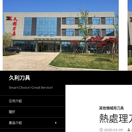
跳
至
主
要
內
容
搜
久利刀具
尋
Smart Choice! Great Service!
公司介紹
其他領域用刀具
關於
熱處理
產品介紹
2020-01-09