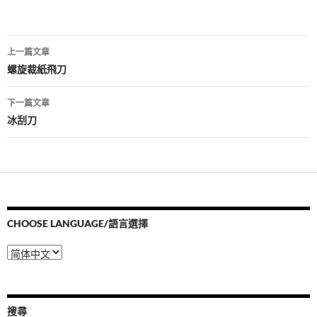
文
上一篇文章
章
螺旋裁紙飛刀
導
下一篇文章
覽
冰刮刀
CHOOSE LANGUAGE/語言選擇
Choose
Language/
語
言
選
搜尋
擇