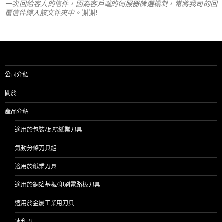
一次回給客人的信件，因為客戶端的伺服器篩選機制，常將我司的回
覆信件歸入該文件夾中
。
謝謝!
公司介紹
關於
產品介紹
適用於包裝/瓦楞紙業刀具
氣動分條刀具組
適用於紙業刀具
適用於銅箔基板/印刷電路板刀具
適用於金屬工業用刀具
冰刮刀