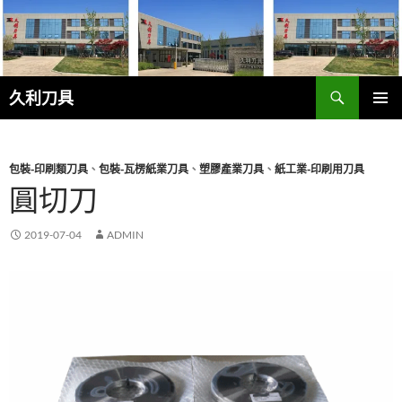
跳
至
主
要
搜
內
久利刀具
尋
容
主要選單
包裝-印刷類刀具
、
包裝-瓦楞紙業刀具
、
塑膠產業刀具
、
紙工業-印刷用刀具
圓切刀
2019-07-04
ADMIN