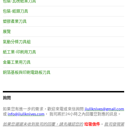
包裝-瓦楞紙業刀具
包裝-紙類刀具
塑膠產業刀具
展覽
氣動分條刀具組
紙工業-印刷用刀具
金屬工業用刀具
銅箔基板與印刷電路板刀具
詢問
如果您有進一步的需求，歡迎來電或來信詢問
jiuliknives@gmail.com
或
info@jiuliknives.com
， 我司將於24小時之內回覆您對應的訊息。
如果您遲遲未收到我司的回覆，請先確認您的
垃圾信件
。
我司發現第