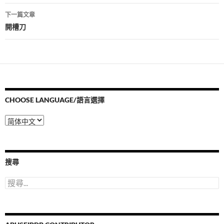
導
下一篇文章
覽
開槽刀
CHOOSE LANGUAGE/語言選擇
Choose
Language/
語
言
選
搜尋
擇
搜
尋
關
鍵
字: