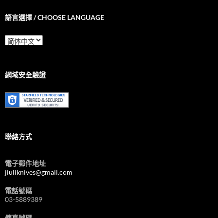
語言選擇 / CHOOSE LANGUAGE
語
言
選
擇
/
網域安全驗證
Choose
Language
聯絡方式
電子郵件地址
jiuliknives@gmail.com
電話號碼
03-5889389
傳真號碼