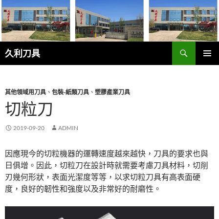
跳
至
主
要
搜
內
久利刀具
尋
容
主要選單
其他領域用刀具
、
包裝-紙類刀具
、
塑膠產業刀具
切粒刀
2019-09-20
ADMIN
因應現今的切粒機器的運轉速度越來越快，刀具的要求也與
日俱增。因此，切粒刀在設計時就需要考慮刀具材料，切削
刃幾何形狀，表面光潔度等等，以求切粒刀具有高表面硬
度，良好的韌性和強度以及非常好的耐磨性。