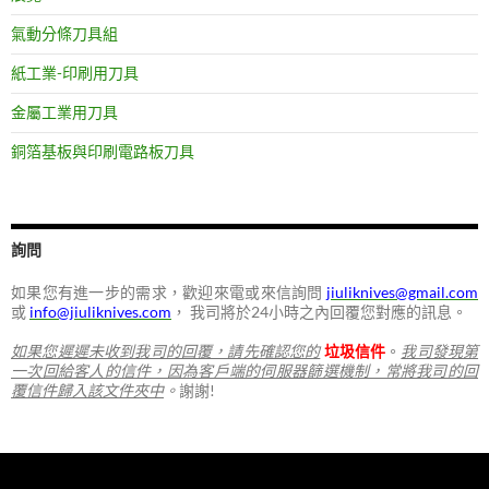
氣動分條刀具組
紙工業-印刷用刀具
金屬工業用刀具
銅箔基板與印刷電路板刀具
詢問
如果您有進一步的需求，歡迎來電或來信詢問
jiuliknives@gmail.com
或
info@jiuliknives.com
， 我司將於24小時之內回覆您對應的訊息。
如果您遲遲未收到我司的回覆，請先確認您的
垃圾信件
。
我司發現第
一次回給客人的信件，因為客戶端的伺服器篩選機制，常將我司的回
覆信件歸入該文件夾中
。
謝謝!