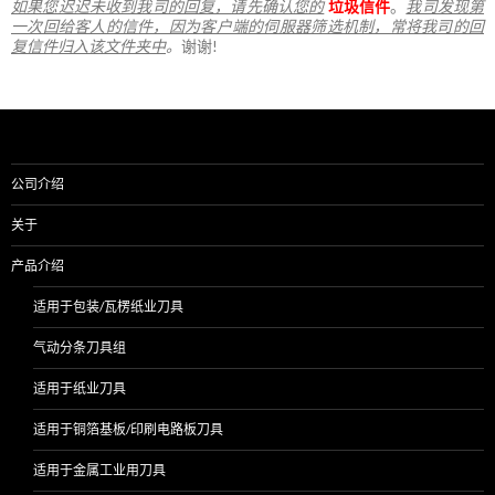
如果您迟迟未收到我司的回复，请先确认您的
垃圾信件
。
我司发现第
一次回给客人的信件，因为客户端的伺服器筛选机制，常将我司的回
复信件归入该文件夹中
。
谢谢!
公司介绍
关于
产品介绍
适用于包装/瓦楞纸业刀具
气动分条刀具组
适用于纸业刀具
适用于铜箔基板/印刷电路板刀具
适用于金属工业用刀具