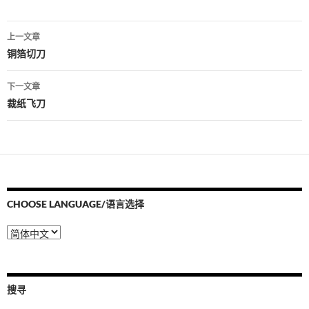
文
上一文章
章
铜箔切刀
导
下一文章
航
裁纸飞刀
CHOOSE LANGUAGE/语言选择
Choose
Language/
语
言
选
搜寻
择