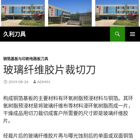
跳
至
正
文
搜
久利刀具
索
主菜单
铜箔基板与印刷电路板刀具
玻璃纤维胶片裁切刀
2019-08-26
ADMIN
构成铜箔基板的主要材料有环氧树脂预浸材料与铜箔。其环
氧树脂预浸材是将玻璃纤维布等材料浸环氧树脂而成一片，
干燥成品用切刀裁切成客户所需要的尺寸即是玻璃纤维胶
片。
经裁片后的玻璃纤维胶片再与曝光蚀刻后的单面或双面铜箔