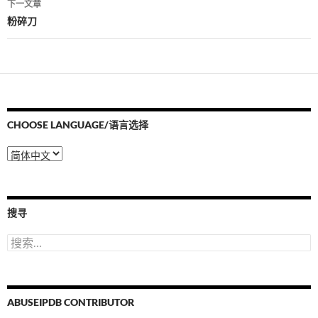
下一文章
航
粉碎刀
CHOOSE LANGUAGE/语言选择
Choose
Language/
语
言
选
搜寻
择
搜
索：
ABUSEIPDB CONTRIBUTOR