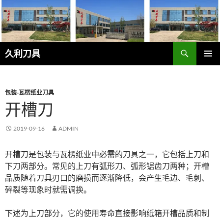
跳
至
正
文
搜
久利刀具
索
主菜单
包装-瓦楞纸业刀具
开槽刀
2019-09-16
ADMIN
开槽刀是包装与瓦楞纸业中必需的刀具之一，它包括上刀和
下刀两部分。常见的上刀有弧形刀、弧形锯齿刀两种；开槽
品质随着刀具刃口的磨损而逐渐降低，会产生毛边、毛刺、
碎裂等现象时就需调换。
下述为上刀部分，它的使用寿命直接影响纸箱开槽品质和制