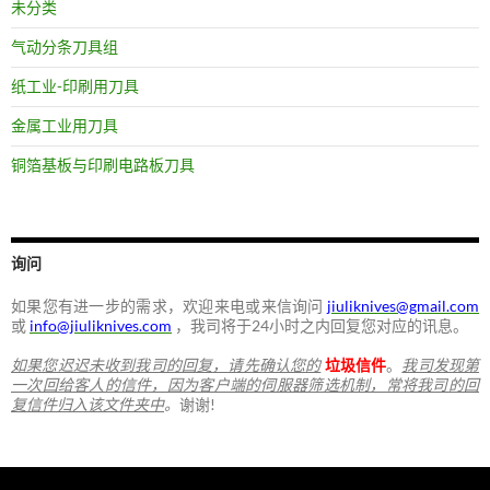
未分类
气动分条刀具组
纸工业-印刷用刀具
金属工业用刀具
铜箔基板与印刷电路板刀具
询问
如果您有进一步的需求，欢迎来电或来信询问
jiuliknives@gmail.com
或
info@jiuliknives.com
，我司将于24小时之内回复您对应的讯息。
如果您迟迟未收到我司的回复，请先确认您的
垃圾信件
。
我司发现第
一次回给客人的信件，因为客户端的伺服器筛选机制，常将我司的回
复信件归入该文件夹中
。
谢谢!