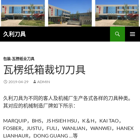
跳
至
正
文
搜
久利刀具
索
主菜单
包装-瓦楞纸业刀具
瓦楞纸箱裁切刀具
2019-04-29
ADMIN
久利刀具为不同的客人及机械厂生产各式各样的刀具种类。
其对应的机械制造厂牌如下所示：
MARQUIP，BHS，JS HSIEH HSU，K＆H，KAI TAO，
FOSBER，JUSTU，FULI，WANLIAN，WANWEI，HANEX
LIANHAUR，DONG GUANG …等