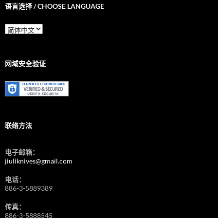
语言选择 / CHOOSE LANGUAGE
语
言
选
择
/
网域安全验证
Choose
Language
联络方法
电子邮箱：
jiuliknives@gmail.com
电话：
886-3-5889389
传真：
886-3-5888545