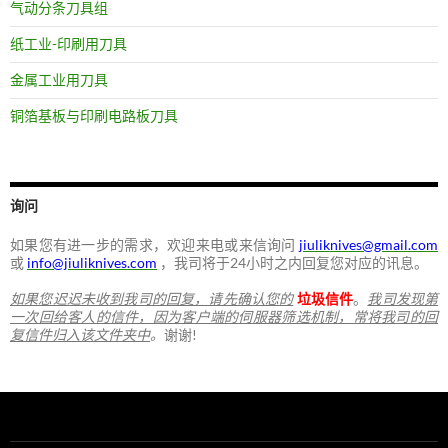
气动分条刀具组
纸工业-印刷用刀具
金属工业用刀具
铜箔基板与印刷电路板刀具
询问
如果您有进一步的需求，欢迎来电或来信询问
jiuliknives@gmail.com
或
info@jiuliknives.com
，我司将于24小时之内回复您对应的讯息。
如果您迟迟未收到我司的回复，请先确认您的
垃圾信件
。
我司发现第
一次回给客人的信件，因为客户端的伺服器筛选机制，常将我司的回
复信件归入该文件夹中
。
谢谢!