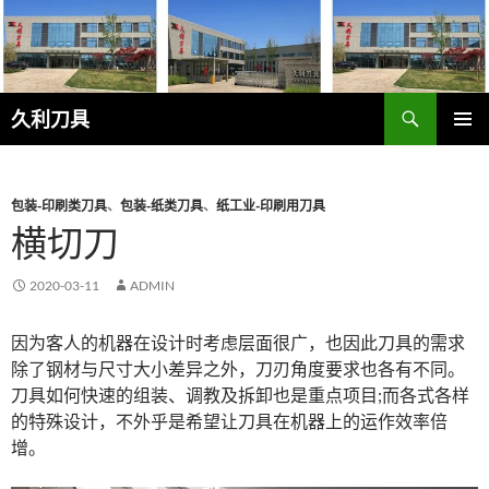
跳
至
正
文
搜
久利刀具
索
主菜单
包装-印刷类刀具
、
包装-纸类刀具
、
纸工业-印刷用刀具
横切刀
2020-03-11
ADMIN
因为客人的机器在设计时考虑层面很广，也因此刀具的需求
除了钢材与尺寸大小差异之外，刀刃角度要求也各有不同。
刀具如何快速的组装、调教及拆卸也是重点项目;而各式各样
的特殊设计，不外乎是希望让刀具在机器上的运作效率倍
增。