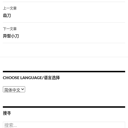
文
上一文章
章
齿刀
导
下一文章
航
异型小刀
CHOOSE LANGUAGE/语言选择
Choose
Language/
语
言
选
搜寻
择
搜