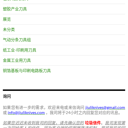
塑胶产业刀具
展览
未分类
气动分条刀具组
纸工业-印刷用刀具
金属工业用刀具
铜箔基板与印刷电路板刀具
询问
如果您有进一步的需求，欢迎来电或来信询问
jiuliknives@gmail.com
或
info@jiuliknives.com
，我司将于24小时之内回复您对应的讯息。
如果您迟迟未收到我司的回复，请先确认您的
垃圾信件
。
我司发现第
一次回给客人的信件，因为客户端的伺服器筛选机制，常将我司的回