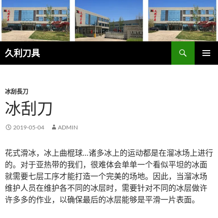
跳
至
正
文
搜
久利刀具
索
主菜单
冰刮長刀
冰刮刀
2019-05-04
ADMIN
花式滑冰，冰上曲棍球…诸多冰上的运动都是在溜冰场上进行
的。对于亚热带的我们，很难体会单单一个看似平坦的冰面
就需要七层工序才能打造一个完美的场地。因此，当溜冰场
维护人员在维护各不同的冰层时，需要针对不同的冰层做许
许多多的作业，以确保最后的冰层能够是平滑一片表面。