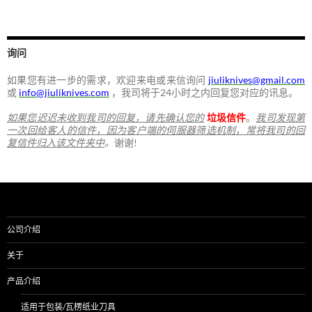
询问
如果您有进一步的需求，欢迎来电或来信询问
jiuliknives@gmail.com
或
info@jiuliknives.com
，我司将于24小时之内回复您对应的讯息。
如果您迟迟未收到我司的回复，请先确认您的
垃圾信件
。
我司发现第
一次回给客人的信件，因为客户端的伺服器筛选机制，常将我司的回
复信件归入该文件夹中
。
谢谢!
公司介绍
关于
产品介绍
适用于包装/瓦楞纸业刀具