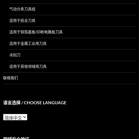
气动分条刀具组
适用于纸业刀具
适用于铜箔基板/印刷电路板刀具
适用于金属工业用刀具
冰刮刀
适用于其他领域用刀具
联络我们
语言选择 / CHOOSE LANGUAGE
语
言
选
择
/