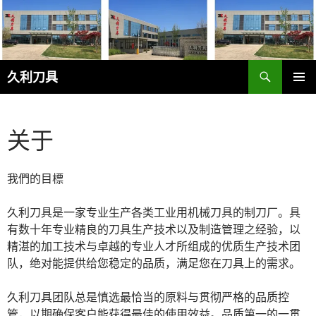
跳
至
正
文
搜
久利刀具
索
主菜单
关于
我們的目標
久利刀具是一家专业生产各类工业用机械刀具的制刀厂。具
有数十年专业精良的刀具生产技术以及制造管理之经验，以
精湛的加工技术与卓越的专业人才所组成的优质生产技术团
队，绝对能提供给您稳定的品质，满足您在刀具上的需求。
久利刀具团队总是慎选最恰当的原料与贯彻严格的品质控
管，以期确保客户能获得最佳的使用效益。品质第一的一贯