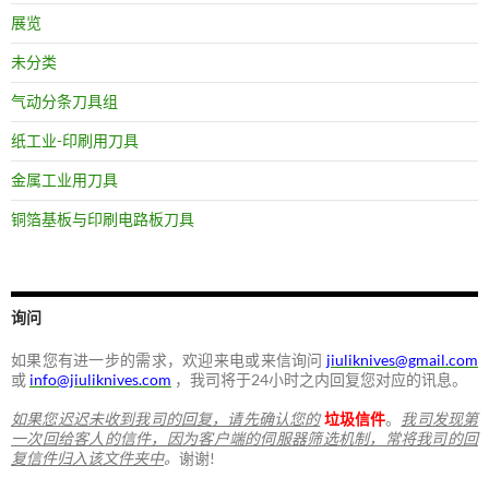
展览
未分类
气动分条刀具组
纸工业-印刷用刀具
金属工业用刀具
铜箔基板与印刷电路板刀具
询问
如果您有进一步的需求，欢迎来电或来信询问
jiuliknives@gmail.com
或
info@jiuliknives.com
，我司将于24小时之内回复您对应的讯息。
如果您迟迟未收到我司的回复，请先确认您的
垃圾信件
。
我司发现第
一次回给客人的信件，因为客户端的伺服器筛选机制，常将我司的回
复信件归入该文件夹中
。
谢谢!